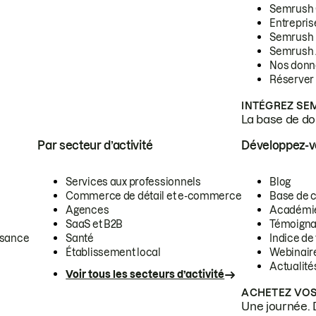
Semrush
Entrepris
Semrush
Semrush 
Nos donn
Réserver
INTÉGREZ SE
La base de don
Par secteur d’activité
Développez-
Services aux professionnels
Blog
Commerce de détail et e-commerce
Base de 
Agences
Académi
SaaS et B2B
Témoigna
ssance
Santé
Indice de 
Établissement local
Webinair
Actualité
Voir tous les secteurs d’activité
ACHETEZ VOS
Une journée. 