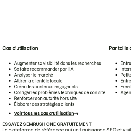
Cas d’utilisation
Par taille
Augmenter sa visibilité dans les recherches
Entr
Se faire recommander par l’IA
Inte
Analyser le marché
Petit
Attirer la clientèle locale
Entr
Créer des contenus engageants
Free
Corriger les problèmes techniques de son site
Agen
Renforcer son autorité hors site
Élaborer des stratégies clients
Voir tous les cas d’utilisation
ESSAYEZ SEMRUSH ONE GRATUITEMENT
La plateforme de référence qui unit puissance SEO et visibi