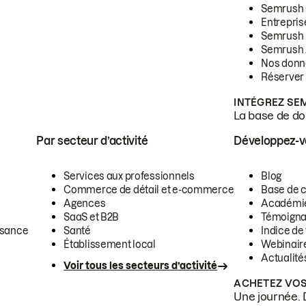
Semrush
Entrepris
Semrush
Semrush 
Nos donn
Réserver
INTÉGREZ SE
La base de don
Par secteur d’activité
Développez-
Services aux professionnels
Blog
Commerce de détail et e-commerce
Base de 
Agences
Académi
SaaS et B2B
Témoigna
ssance
Santé
Indice de 
Établissement local
Webinair
Actualité
Voir tous les secteurs d’activité
ACHETEZ VOS
Une journée. 