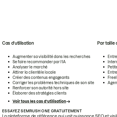
Cas d’utilisation
Par taille
Augmenter sa visibilité dans les recherches
Entr
Se faire recommander par l’IA
Inte
Analyser le marché
Petit
Attirer la clientèle locale
Entr
Créer des contenus engageants
Free
Corriger les problèmes techniques de son site
Agen
Renforcer son autorité hors site
Élaborer des stratégies clients
Voir tous les cas d’utilisation
ESSAYEZ SEMRUSH ONE GRATUITEMENT
La plateforme de référence qui unit puissance SEO et visibi