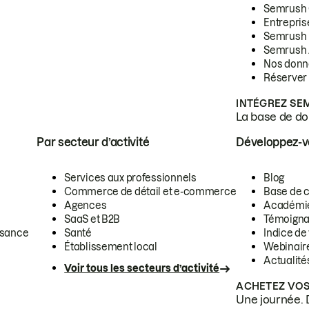
Semrush
Entrepris
Semrush
Semrush 
Nos donn
Réserver
INTÉGREZ SE
La base de don
Par secteur d’activité
Développez-
Services aux professionnels
Blog
Commerce de détail et e-commerce
Base de 
Agences
Académi
SaaS et B2B
Témoigna
ssance
Santé
Indice de 
Établissement local
Webinair
Actualité
Voir tous les secteurs d’activité
ACHETEZ VOS
Une journée. 