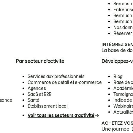
Semrush
Entrepris
Semrush
Semrush 
Nos donn
Réserver
INTÉGREZ SE
La base de don
Par secteur d’activité
Développez-
Services aux professionnels
Blog
Commerce de détail et e-commerce
Base de 
Agences
Académi
SaaS et B2B
Témoigna
ssance
Santé
Indice de 
Établissement local
Webinair
Actualité
Voir tous les secteurs d’activité
ACHETEZ VOS
Une journée. 