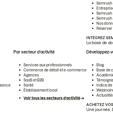
Semrush
Entrepris
Semrush
Semrush 
Nos donn
Réserver
INTÉGREZ SE
La base de don
Par secteur d’activité
Développez-
Services aux professionnels
Blog
Commerce de détail et e-commerce
Base de 
Agences
Académi
SaaS et B2B
Témoigna
ssance
Santé
Indice de 
Établissement local
Webinair
Actualité
Voir tous les secteurs d’activité
ACHETEZ VOS
Une journée. 