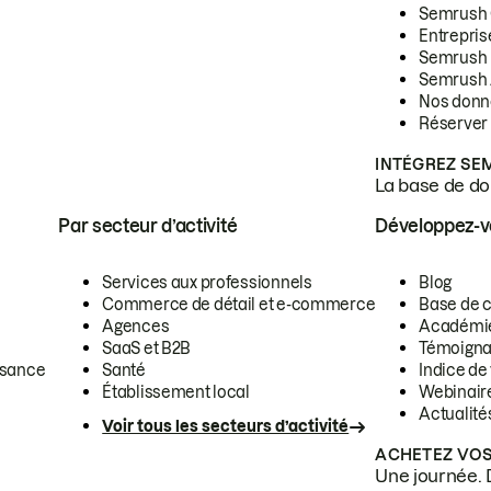
Semrush
Entrepris
Semrush
Semrush 
Nos donn
Réserver
INTÉGREZ SE
La base de don
Par secteur d’activité
Développez-
Services aux professionnels
Blog
Commerce de détail et e-commerce
Base de 
Agences
Académi
SaaS et B2B
Témoigna
ssance
Santé
Indice de 
Établissement local
Webinair
Actualité
Voir tous les secteurs d’activité
ACHETEZ VOS
Une journée. 