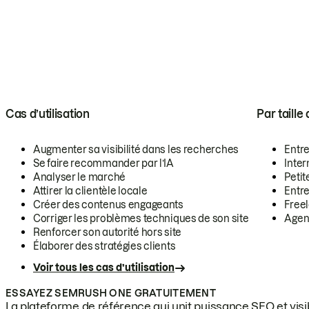
Cas d’utilisation
Par taille
Augmenter sa visibilité dans les recherches
Entr
Se faire recommander par l’IA
Inte
Analyser le marché
Petit
Attirer la clientèle locale
Entr
Créer des contenus engageants
Free
Corriger les problèmes techniques de son site
Agen
Renforcer son autorité hors site
Élaborer des stratégies clients
Voir tous les cas d’utilisation
ESSAYEZ SEMRUSH ONE GRATUITEMENT
La plateforme de référence qui unit puissance SEO et visibi