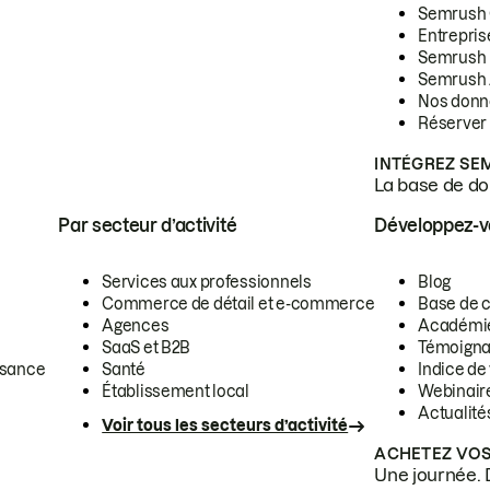
Semrush
Entrepris
Semrush
Semrush 
Nos donn
Réserver
INTÉGREZ SE
La base de don
Par secteur d’activité
Développez-
Services aux professionnels
Blog
Commerce de détail et e-commerce
Base de 
Agences
Académi
SaaS et B2B
Témoigna
ssance
Santé
Indice de 
Établissement local
Webinair
Actualité
Voir tous les secteurs d’activité
ACHETEZ VOS
Une journée. 