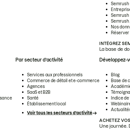
Semrush
Entrepris
Semrush
Semrush 
Nos donn
Réserver
INTÉGREZ SE
La base de don
Par secteur d’activité
Développez-
Services aux professionnels
Blog
Commerce de détail et e-commerce
Base de 
Agences
Académi
SaaS et B2B
Témoigna
ssance
Santé
Indice de 
Établissement local
Webinair
Actualité
Voir tous les secteurs d’activité
ACHETEZ VOS
Une journée. 