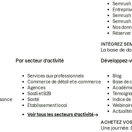
Semrush
Entrepris
Semrush
Semrush 
Nos donn
Réserver
INTÉGREZ SE
La base de don
Par secteur d’activité
Développez-
Services aux professionnels
Blog
Commerce de détail et e-commerce
Base de 
Agences
Académi
SaaS et B2B
Témoigna
ssance
Santé
Indice de 
Établissement local
Webinair
Actualité
Voir tous les secteurs d’activité
ACHETEZ VOS
Une journée. 