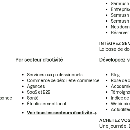
Semrush
Entrepris
Semrush
Semrush 
Nos donn
Réserver
INTÉGREZ SE
La base de don
Par secteur d’activité
Développez-
Services aux professionnels
Blog
Commerce de détail et e-commerce
Base de 
Agences
Académi
SaaS et B2B
Témoigna
ssance
Santé
Indice de 
Établissement local
Webinair
Actualité
Voir tous les secteurs d’activité
ACHETEZ VOS
Une journée. 