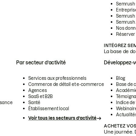
Semrush
Entrepris
Semrush
Semrush 
Nos donn
Réserver
INTÉGREZ SE
La base de don
Par secteur d’activité
Développez-
Services aux professionnels
Blog
Commerce de détail et e-commerce
Base de 
Agences
Académi
SaaS et B2B
Témoigna
ssance
Santé
Indice de 
Établissement local
Webinair
Actualité
Voir tous les secteurs d’activité
ACHETEZ VOS
Une journée. 