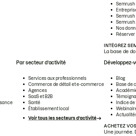
Semrush
Entrepris
Semrush
Semrush 
Nos donn
Réserver
INTÉGREZ SE
La base de don
Par secteur d’activité
Développez-
Services aux professionnels
Blog
Commerce de détail et e-commerce
Base de 
Agences
Académi
SaaS et B2B
Témoigna
ssance
Santé
Indice de 
Établissement local
Webinair
Actualité
Voir tous les secteurs d’activité
ACHETEZ VOS
Une journée. 