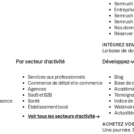
Semrush
Entrepris
Semrush
Semrush 
Nos donn
Réserver
INTÉGREZ SE
La base de don
Par secteur d’activité
Développez-
Services aux professionnels
Blog
Commerce de détail et e-commerce
Base de 
Agences
Académi
SaaS et B2B
Témoigna
ssance
Santé
Indice de 
Établissement local
Webinair
Actualité
Voir tous les secteurs d’activité
ACHETEZ VOS
Une journée. 