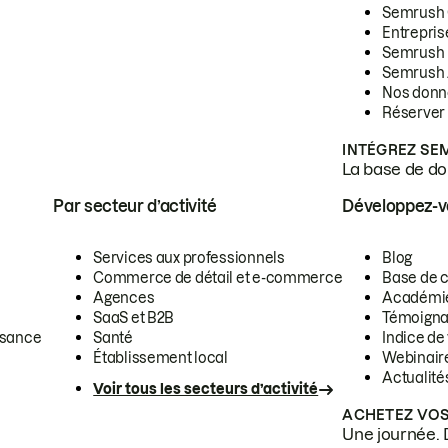
Semrush
Entrepris
Semrush
Semrush 
Nos donn
Réserver
INTÉGREZ SE
La base de don
Par secteur d’activité
Développez-
Services aux professionnels
Blog
Commerce de détail et e-commerce
Base de 
Agences
Académi
SaaS et B2B
Témoigna
ssance
Santé
Indice de 
Établissement local
Webinair
Actualité
Voir tous les secteurs d’activité
ACHETEZ VOS
Une journée. 