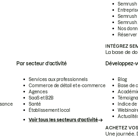
Semrush
Entrepris
Semrush
Semrush 
Nos donn
Réserver
INTÉGREZ SE
La base de don
Par secteur d’activité
Développez-
Services aux professionnels
Blog
Commerce de détail et e-commerce
Base de 
Agences
Académi
SaaS et B2B
Témoigna
ssance
Santé
Indice de 
Établissement local
Webinair
Actualité
Voir tous les secteurs d’activité
ACHETEZ VOS
Une journée. 