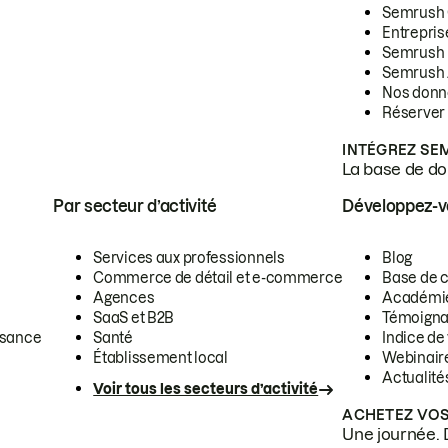
Semrush
Entrepris
Semrush
Semrush 
Nos donn
Réserver
INTÉGREZ SE
La base de don
Par secteur d’activité
Développez-
Services aux professionnels
Blog
Commerce de détail et e-commerce
Base de 
Agences
Académi
SaaS et B2B
Témoigna
ssance
Santé
Indice de 
Établissement local
Webinair
Actualité
Voir tous les secteurs d’activité
ACHETEZ VOS
Une journée. 