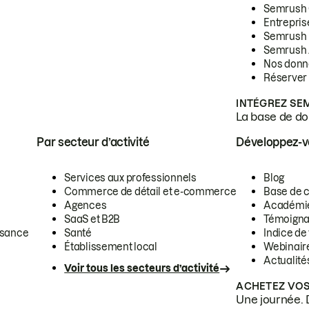
Semrush
Entrepris
Semrush
Semrush 
Nos donn
Réserver
INTÉGREZ SE
La base de don
Par secteur d’activité
Développez-
Services aux professionnels
Blog
Commerce de détail et e-commerce
Base de 
Agences
Académi
SaaS et B2B
Témoigna
ssance
Santé
Indice de 
Établissement local
Webinair
Actualité
Voir tous les secteurs d’activité
ACHETEZ VOS
Une journée. 