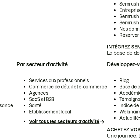
Semrush
Entrepris
Semrush
Semrush 
Nos donn
Réserver
INTÉGREZ SE
La base de don
Par secteur d’activité
Développez-
Services aux professionnels
Blog
Commerce de détail et e-commerce
Base de 
Agences
Académi
SaaS et B2B
Témoigna
ssance
Santé
Indice de 
Établissement local
Webinair
Actualité
Voir tous les secteurs d’activité
ACHETEZ VOS
Une journée. 