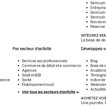
Semrush
Entrepris
Semrush
Semrush 
Nos donn
Réserver
INTÉGREZ SE
La base de don
Par secteur d’activité
Développez-
Services aux professionnels
Blog
Commerce de détail et e-commerce
Base de 
Agences
Académi
SaaS et B2B
Témoigna
ssance
Santé
Indice de 
Établissement local
Webinair
Actualité
Voir tous les secteurs d’activité
ACHETEZ VOS
Une journée. 