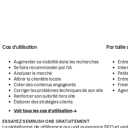
Cas d’utilisation
Par taille
Augmenter sa visibilité dans les recherches
Entr
Se faire recommander par l’IA
Inte
Analyser le marché
Petit
Attirer la clientèle locale
Entr
Créer des contenus engageants
Free
Corriger les problèmes techniques de son site
Agen
Renforcer son autorité hors site
Élaborer des stratégies clients
Voir tous les cas d’utilisation
ESSAYEZ SEMRUSH ONE GRATUITEMENT
La plateforme de référence qui unit puissance SEO et visibi