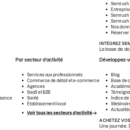
Semrush
Entrepris
Semrush
Semrush 
Nos donn
Réserver
INTÉGREZ SE
La base de don
Par secteur d’activité
Développez-
Services aux professionnels
Blog
Commerce de détail et e-commerce
Base de 
Agences
Académi
SaaS et B2B
Témoigna
ssance
Santé
Indice de 
Établissement local
Webinair
Actualité
Voir tous les secteurs d’activité
ACHETEZ VOS
Une journée. 