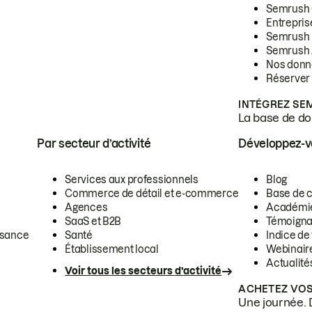
Semrush
Entrepris
Semrush
Semrush 
Nos donn
Réserver
INTÉGREZ SE
La base de don
Par secteur d’activité
Développez-
Services aux professionnels
Blog
Commerce de détail et e-commerce
Base de 
Agences
Académi
SaaS et B2B
Témoigna
ssance
Santé
Indice de 
Établissement local
Webinair
Actualité
Voir tous les secteurs d’activité
ACHETEZ VOS
Une journée. 