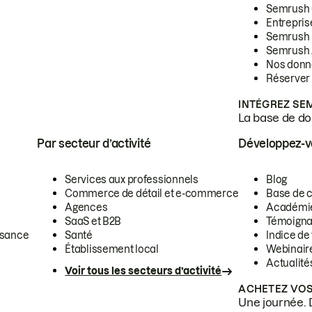
Semrush
Entrepris
Semrush
Semrush 
Nos donn
Réserver
INTÉGREZ SE
La base de don
Par secteur d’activité
Développez-
Services aux professionnels
Blog
Commerce de détail et e-commerce
Base de 
Agences
Académi
SaaS et B2B
Témoigna
ssance
Santé
Indice de 
Établissement local
Webinair
Actualité
Voir tous les secteurs d’activité
ACHETEZ VOS
Une journée. 