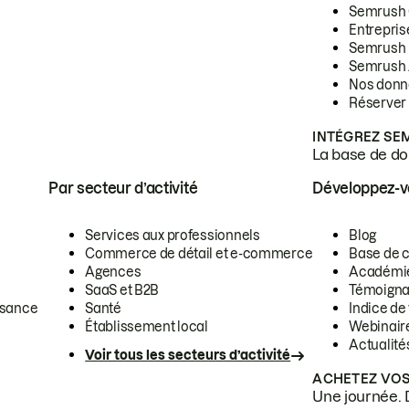
Semrush
Entrepris
Semrush
Semrush 
Nos donn
Réserver
INTÉGREZ SE
La base de don
Par secteur d’activité
Développez-
Services aux professionnels
Blog
Commerce de détail et e-commerce
Base de 
Agences
Académi
SaaS et B2B
Témoigna
ssance
Santé
Indice de 
Établissement local
Webinair
Actualité
Voir tous les secteurs d’activité
ACHETEZ VOS
Une journée. 