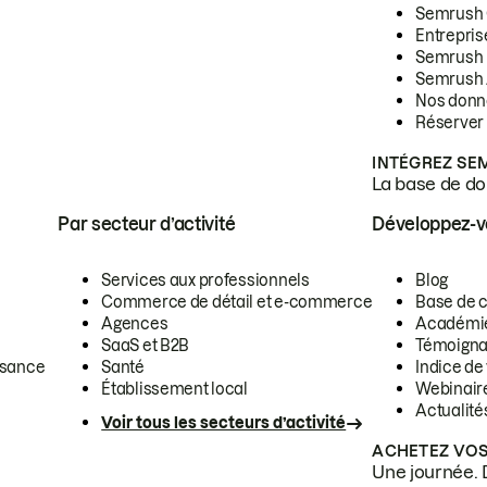
Semrush
Entrepris
Semrush
Semrush 
Nos donn
Réserver
INTÉGREZ SE
La base de don
Par secteur d’activité
Développez-
Services aux professionnels
Blog
Commerce de détail et e-commerce
Base de 
Agences
Académi
SaaS et B2B
Témoigna
ssance
Santé
Indice de 
Établissement local
Webinair
Actualité
Voir tous les secteurs d’activité
ACHETEZ VOS
Une journée. 