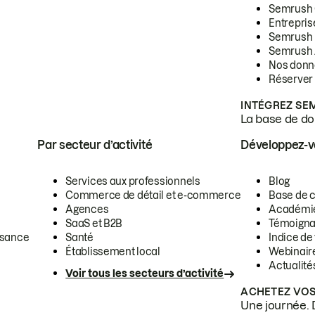
Semrush
Entrepris
Semrush
Semrush 
Nos donn
Réserver
INTÉGREZ SE
La base de don
Par secteur d’activité
Développez-
Services aux professionnels
Blog
Commerce de détail et e-commerce
Base de 
Agences
Académi
SaaS et B2B
Témoigna
ssance
Santé
Indice de 
Établissement local
Webinair
Actualité
Voir tous les secteurs d’activité
ACHETEZ VOS
Une journée. 