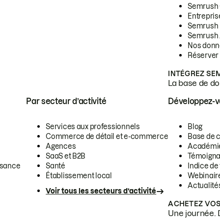
Semrush
Entrepris
Semrush
Semrush 
Nos donn
Réserver
INTÉGREZ SE
La base de don
Par secteur d’activité
Développez-
Services aux professionnels
Blog
Commerce de détail et e-commerce
Base de 
Agences
Académi
SaaS et B2B
Témoigna
ssance
Santé
Indice de 
Établissement local
Webinair
Actualité
Voir tous les secteurs d’activité
ACHETEZ VOS
Une journée. 