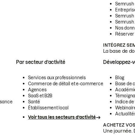
Semrush
Entrepris
Semrush
Semrush 
Nos donn
Réserver
INTÉGREZ SE
La base de don
Par secteur d’activité
Développez-
Services aux professionnels
Blog
Commerce de détail et e-commerce
Base de 
Agences
Académi
SaaS et B2B
Témoigna
ssance
Santé
Indice de 
Établissement local
Webinair
Actualité
Voir tous les secteurs d’activité
ACHETEZ VOS
Une journée. 