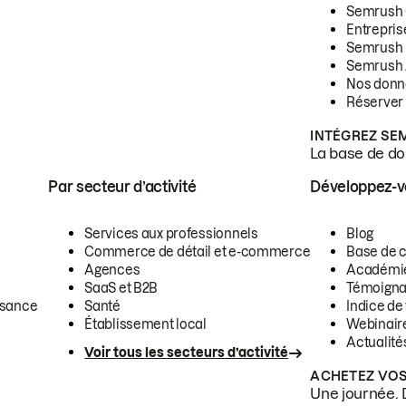
Semrush
Entrepris
Semrush
Semrush 
Nos donn
Réserver
INTÉGREZ SE
La base de don
Par secteur d’activité
Développez-
Services aux professionnels
Blog
Commerce de détail et e-commerce
Base de 
Agences
Académi
SaaS et B2B
Témoigna
ssance
Santé
Indice de 
Établissement local
Webinair
Actualité
Voir tous les secteurs d’activité
ACHETEZ VOS
Une journée. 