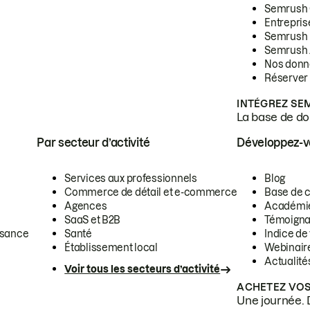
Semrush
Entrepris
Semrush
Semrush 
Nos donn
Réserver
INTÉGREZ SE
La base de don
Par secteur d’activité
Développez-
Services aux professionnels
Blog
Commerce de détail et e-commerce
Base de 
Agences
Académi
SaaS et B2B
Témoigna
ssance
Santé
Indice de 
Établissement local
Webinair
Actualité
Voir tous les secteurs d’activité
ACHETEZ VOS
Une journée. 