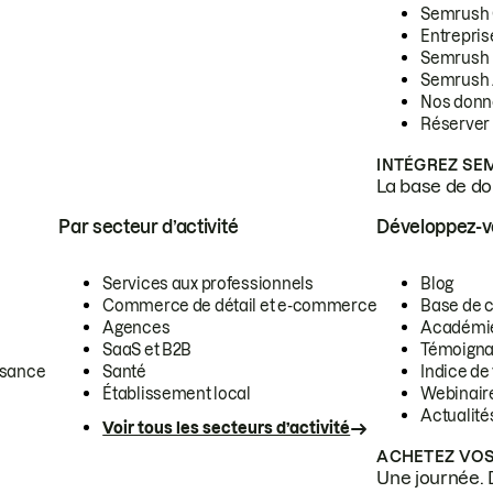
Semrush
Entrepris
Semrush
Semrush 
Nos donn
Réserver
INTÉGREZ SE
La base de don
Par secteur d’activité
Développez-
Services aux professionnels
Blog
Commerce de détail et e-commerce
Base de 
Agences
Académi
SaaS et B2B
Témoigna
ssance
Santé
Indice de 
Établissement local
Webinair
Actualité
Voir tous les secteurs d’activité
ACHETEZ VOS
Une journée. 