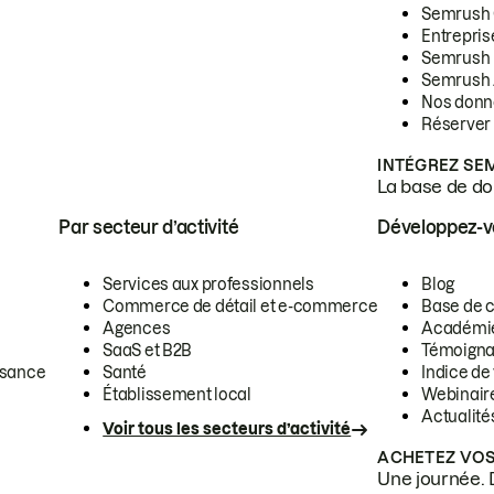
Semrush
Entrepris
Semrush
Semrush 
Nos donn
Réserver
INTÉGREZ SE
La base de don
Par secteur d’activité
Développez-
Services aux professionnels
Blog
Commerce de détail et e-commerce
Base de 
Agences
Académi
SaaS et B2B
Témoigna
ssance
Santé
Indice de 
Établissement local
Webinair
Actualité
Voir tous les secteurs d’activité
ACHETEZ VOS
Une journée. 