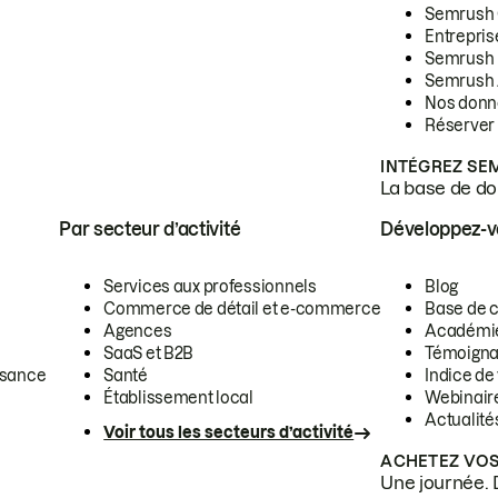
Semrush
Entrepris
Semrush
Semrush 
Nos donn
Réserver
INTÉGREZ SE
La base de don
Par secteur d’activité
Développez-
Services aux professionnels
Blog
Commerce de détail et e-commerce
Base de 
Agences
Académi
SaaS et B2B
Témoigna
ssance
Santé
Indice de 
Établissement local
Webinair
Actualité
Voir tous les secteurs d’activité
ACHETEZ VOS
Une journée. 