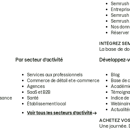
Semrush
Entrepris
Semrush
Semrush 
Nos donn
Réserver
INTÉGREZ SE
La base de don
Par secteur d’activité
Développez-
Services aux professionnels
Blog
Commerce de détail et e-commerce
Base de 
Agences
Académi
SaaS et B2B
Témoigna
ssance
Santé
Indice de 
Établissement local
Webinair
Actualité
Voir tous les secteurs d’activité
ACHETEZ VOS
Une journée. 