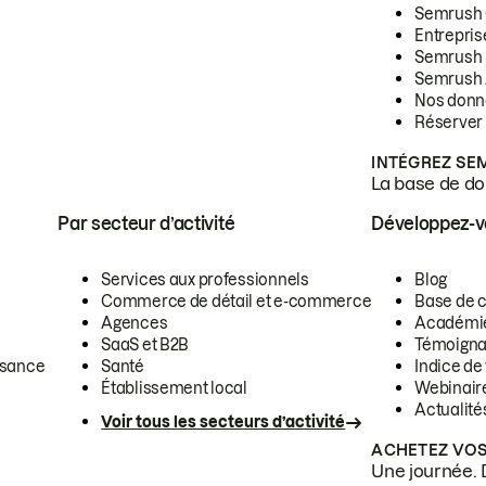
Semrush
Entrepris
Semrush
Semrush 
Nos donn
Réserver
INTÉGREZ SE
La base de don
Par secteur d’activité
Développez-
Services aux professionnels
Blog
Commerce de détail et e-commerce
Base de 
Agences
Académi
SaaS et B2B
Témoigna
ssance
Santé
Indice de 
Établissement local
Webinair
Actualité
Voir tous les secteurs d’activité
ACHETEZ VOS
Une journée. 