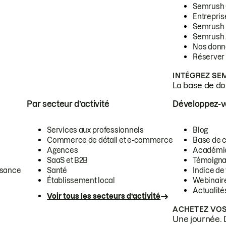
Semrush
Entrepris
Semrush
Semrush 
Nos donn
Réserver
INTÉGREZ SE
La base de don
Par secteur d’activité
Développez-
Services aux professionnels
Blog
Commerce de détail et e-commerce
Base de 
Agences
Académi
SaaS et B2B
Témoigna
ssance
Santé
Indice de 
Établissement local
Webinair
Actualité
Voir tous les secteurs d’activité
ACHETEZ VOS
Une journée. 