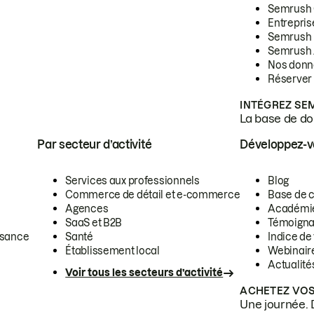
Semrush
Entrepris
Semrush
Semrush 
Nos donn
Réserver
INTÉGREZ SE
La base de don
Par secteur d’activité
Développez-
Services aux professionnels
Blog
Commerce de détail et e-commerce
Base de 
Agences
Académi
SaaS et B2B
Témoigna
ssance
Santé
Indice de 
Établissement local
Webinair
Actualité
Voir tous les secteurs d’activité
ACHETEZ VOS
Une journée. 