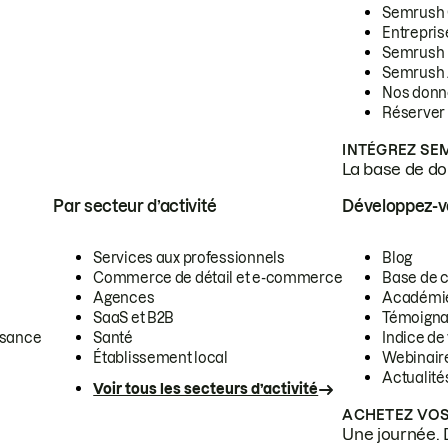
Semrush
Entrepris
Semrush
Semrush 
Nos donn
Réserver
INTÉGREZ SE
La base de don
Par secteur d’activité
Développez-
Services aux professionnels
Blog
Commerce de détail et e-commerce
Base de 
Agences
Académi
SaaS et B2B
Témoigna
ssance
Santé
Indice de 
Établissement local
Webinair
Actualité
Voir tous les secteurs d’activité
ACHETEZ VOS
Une journée. 