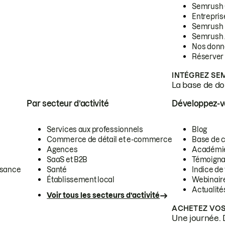
Semrush
Entrepris
Semrush
Semrush 
Nos donn
Réserver
INTÉGREZ SE
La base de don
Par secteur d’activité
Développez-
Services aux professionnels
Blog
Commerce de détail et e-commerce
Base de 
Agences
Académi
SaaS et B2B
Témoigna
ssance
Santé
Indice de 
Établissement local
Webinair
Actualité
Voir tous les secteurs d’activité
ACHETEZ VOS
Une journée. 