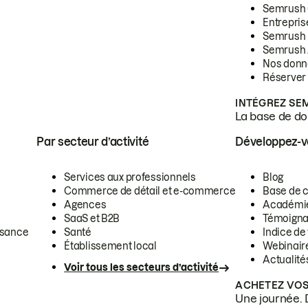
Semrush
Entrepris
Semrush
Semrush 
Nos donn
Réserver
INTÉGREZ SE
La base de don
Par secteur d’activité
Développez-
Services aux professionnels
Blog
Commerce de détail et e-commerce
Base de 
Agences
Académi
SaaS et B2B
Témoigna
ssance
Santé
Indice de 
Établissement local
Webinair
Actualité
Voir tous les secteurs d’activité
ACHETEZ VOS
Une journée. 