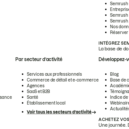
Semrush
Entrepris
Semrush
Semrush 
Nos donn
Réserver
INTÉGREZ SE
La base de don
Par secteur d’activité
Développez-
Services aux professionnels
Blog
Commerce de détail et e-commerce
Base de 
Agences
Académi
SaaS et B2B
Témoigna
ssance
Santé
Indice de 
Établissement local
Webinair
Actualité
Voir tous les secteurs d’activité
ACHETEZ VOS
Une journée. 