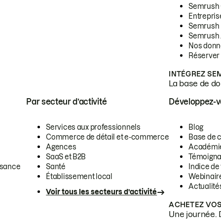
Semrush
Entrepris
Semrush
Semrush 
Nos donn
Réserver
INTÉGREZ SE
La base de don
Par secteur d’activité
Développez-
Services aux professionnels
Blog
Commerce de détail et e-commerce
Base de 
Agences
Académi
SaaS et B2B
Témoigna
ssance
Santé
Indice de 
Établissement local
Webinair
Actualité
Voir tous les secteurs d’activité
ACHETEZ VOS
Une journée. 