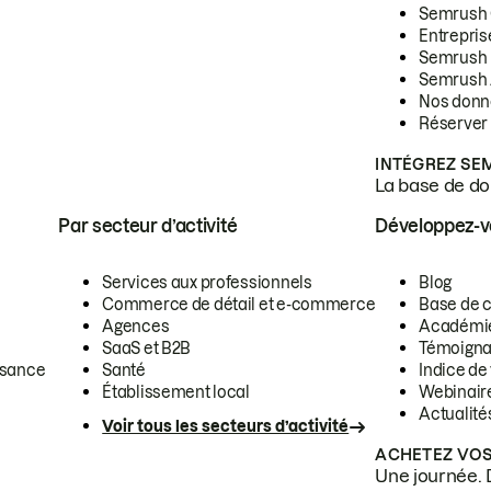
Semrush
Entrepris
Semrush
Semrush 
Nos donn
Réserver
INTÉGREZ SE
La base de don
Par secteur d’activité
Développez-
Services aux professionnels
Blog
Commerce de détail et e-commerce
Base de 
Agences
Académi
SaaS et B2B
Témoigna
ssance
Santé
Indice de 
Établissement local
Webinair
Actualité
Voir tous les secteurs d’activité
ACHETEZ VOS
Une journée. 