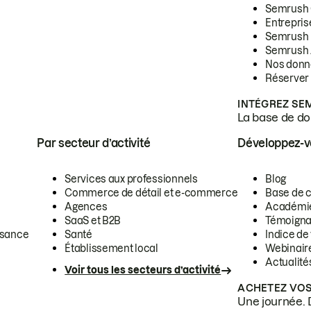
Semrush
Entrepris
Semrush
Semrush 
Nos donn
Réserver
INTÉGREZ SE
La base de don
Par secteur d’activité
Développez-
Services aux professionnels
Blog
Commerce de détail et e-commerce
Base de 
Agences
Académi
SaaS et B2B
Témoigna
ssance
Santé
Indice de 
Établissement local
Webinair
Actualité
Voir tous les secteurs d’activité
ACHETEZ VOS
Une journée. 