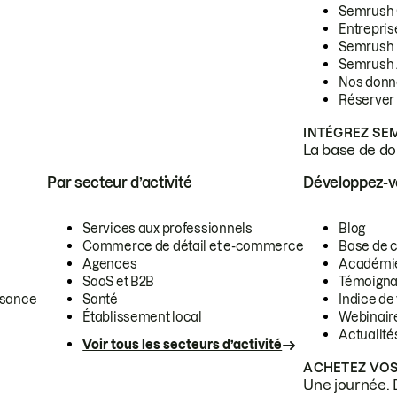
Semrush
Entrepris
Semrush
Semrush 
Nos donn
Réserver
INTÉGREZ SE
La base de don
Par secteur d’activité
Développez-
Services aux professionnels
Blog
Commerce de détail et e-commerce
Base de 
Agences
Académi
SaaS et B2B
Témoigna
ssance
Santé
Indice de 
Établissement local
Webinair
Actualité
Voir tous les secteurs d’activité
ACHETEZ VOS
Une journée. 