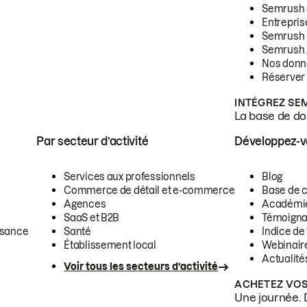
Semrush
Entrepris
Semrush
Semrush 
Nos donn
Réserver
INTÉGREZ SE
La base de don
Par secteur d’activité
Développez-
Services aux professionnels
Blog
Commerce de détail et e-commerce
Base de 
Agences
Académi
SaaS et B2B
Témoigna
ssance
Santé
Indice de 
Établissement local
Webinair
Actualité
Voir tous les secteurs d’activité
ACHETEZ VOS
Une journée. 