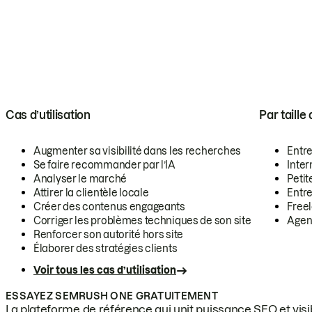
Cas d’utilisation
Par taille
Augmenter sa visibilité dans les recherches
Entr
Se faire recommander par l’IA
Inte
Analyser le marché
Petit
Attirer la clientèle locale
Entr
Créer des contenus engageants
Free
Corriger les problèmes techniques de son site
Agen
Renforcer son autorité hors site
Élaborer des stratégies clients
Voir tous les cas d’utilisation
ESSAYEZ SEMRUSH ONE GRATUITEMENT
La plateforme de référence qui unit puissance SEO et visibi